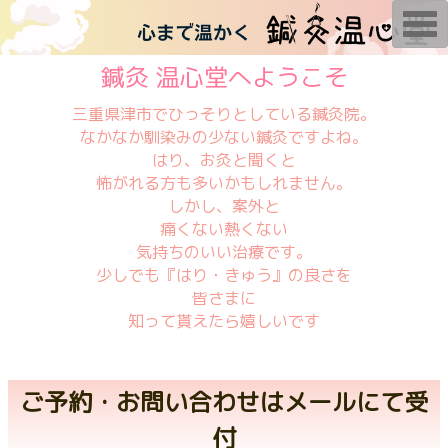
T
o
g
g
鍼灸 温心堂へようこそ
l
e
n
三重県津市でひっそりとしている鍼灸院。
a
なかなか馴染みの少ない鍼灸ですよね。
v
i
はり、お灸と聞くと
g
怖がれる方も多いかもしれません。
a
t
しかし、案外と
i
痛くない熱くない
o
n
気持ちのいい治療です。
少しでも『はり・きゅう』の良さを
皆さまに
知って貰えたら嬉しいです
ご予約・お問い合わせはメールにて受
付