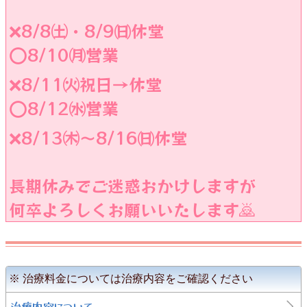
❌️8/8㈯・8/9㈰休堂
⭕8/10㈪営業
❌️8/11㈫祝日→休堂
⭕️8/12㈬営業
❌️8/13㈭〜8/16㈰休堂
長期休みでご迷惑おかけしますが
何卒よろしくお願いいたします🙇
※ 治療料金については治療内容をご確認ください
治療内容について